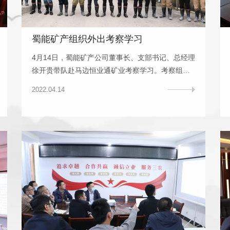
蜀能矿产组织外出考察学习
4月14日，蜀能矿产公司董事长、支部书记、总经理
徐开贵带队赴马边恒业通矿业考察学习。考察组深
入“六股水”项目矿井实地查勘生产建设工作，交流学
2022.04.14
习有关经验。公司副总经理韩方建、财务总监熊永
奎、副总经理杨安臣和各部门负责人等参加考察学
习。