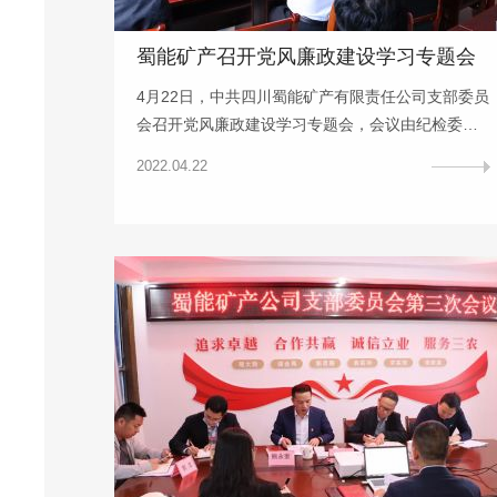
蜀能矿产召开党风廉政建设学习专题会
4月22日，中共四川蜀能矿产有限责任公司支部委员
会召开党风廉政建设学习专题会，会议由纪检委员
郭龙主持。会上全体党员及员工观看了警示教育片
2022.04.22
《莫以贪腐赌未来》，原文学习了《四川路桥内部
处分办法（试行）》《中共蜀道投资集团有限责任
公司委员会关于加强所属混合所有制企业党建工作
的指导意见（试行）》部分内容。支部书记、董事
长、总经理徐开贵，支委会成员出席会议，非党员
领导及全体员工参加。