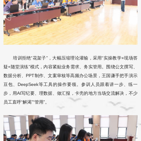
培训拒绝“花架子”，大幅压缩理论灌输，采用“实操教学+现场答
疑+随堂演练”模式，内容紧贴业务需求、务实管用。围绕公文撰写、
数据分析、PPT制作、文案审核等高频办公场景，王国谦手把手演示
豆包、DeepSeek等工具的操作要领。参训人员跟着讲一步、练一
步，用AI写纪要、理数据、做汇报，卡壳的地方当场交流解决，不少
员工直呼“解渴”“管用”。