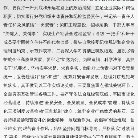
作。要保持一严到底和永远在路上的政治清醒，立足企业实际和岗位
职责，切实履行好党组织主体责任和纪检监督责任，书记第一责任人
责任和党风廉洁“一岗双责”；紧盯工程建设、招标采购、干部人事等
“关键人、关键事”，实现生产经营全过程监管；各级“一把手”和班子
成员要牢固树立信任不能代替监督，带头自觉接受纪律规矩和企业管
理制度约束，示范作表率。二要深入学习贯彻正确政绩观，履职尽责
护航企业高质量发展。要牢记“立党为公、为民造福、科学决策、真抓
实干”总要求，坚持实事求是、求真务实，做到对上负责与对下负责相
统一，妥善处理好“稳”和“进”、统筹好安全与发展，处理好讲规矩与
抓落实，真正做到以工作实绩论英雄。三要聚焦重点领域关键环节，
全面夯实基础管理各项工作。要严守依法合规经营底线，牢固市场化
经营理念，持续推进“全员安全、全员质量、全员成本”管理，持续深
化三项制度改革推动“三能机制”建立，筑牢企业行稳致远的基石。四
要持续发扬艰苦奋斗的创业精神，展现新作为。要倡导“创业维艰、创
业唯实”的艰苦奋斗作风，始终坚持问题目标导向，严格落实“过紧日
子”要求，围绕企业改革发展和项目建设运营中心工作真抓实干，着力