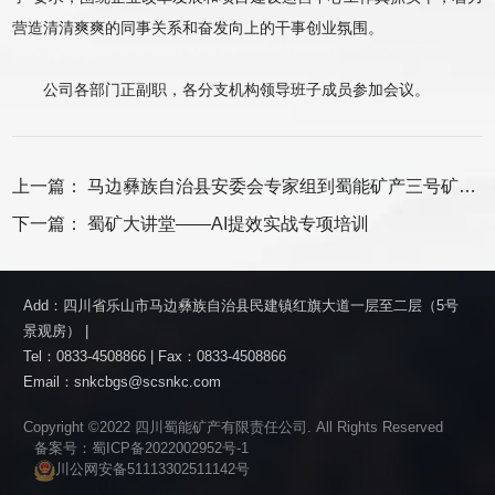
营造清清爽爽的同事关系和奋发向上的干事创业氛围。
公司各部门正副职，各分支机构领导班子成员参加会议。
上一篇：
马边彝族自治县安委会专家组到蜀能矿产三号矿山开展安全风险隐患大排查大整治工作
下一篇：
蜀矿大讲堂——AI提效实战专项培训
Add：四川省乐山市马边彝族自治县民建镇红旗大道一层至二层（5号
景观房） |
Tel：0833-4508866 | Fax：0833-4508866
Email：snkcbgs@scsnkc.com
Copyright ©2022 四川蜀能矿产有限责任公司. All Rights Reserved
备案号：蜀ICP备2022002952号-1
川公网安备51113302511142号